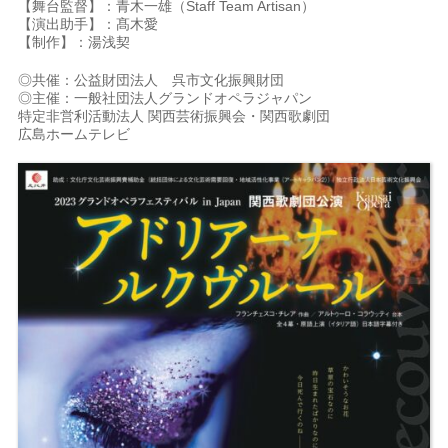
【舞台監督】：青木一雄（Staff Team Artisan）
【演出助手】：髙木愛
【制作】：湯浅契
◎共催：公益財団法人 呉市文化振興財団
◎主催：一般社団法人グランドオペラジャパン
特定非営利活動法人 関西芸術振興会・関西歌劇団
広島ホームテレビ