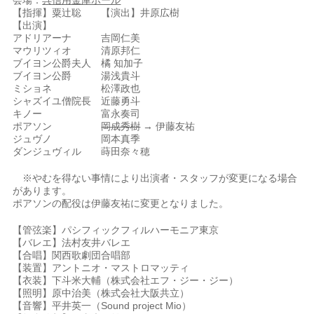
会場：
呉信用金庫ホール
【指揮】粟辻聡 【演出】井原広樹
【出演】
アドリアーナ 吉岡仁美
マウリツィオ 清原邦仁
ブイヨン公爵夫人 橘 知加子
ブイヨン公爵 湯浅貴斗
ミショネ 松澤政也
シャズイユ僧院長 近藤勇斗
キノー 富永奏司
ポアソン
岡成秀樹
→ 伊藤友祐
ジュヴノ 岡本真季
ダンジュヴィル 蒔田奈々穂
​ ※やむを得ない事情により出演者・スタッフが変更になる場合
があります。
ポアソンの配役は伊藤友祐に変更となりました。
​【管弦楽】パシフィックフィルハーモニア東京
【バレエ】法村友井バレエ
【合唱】関西歌劇団合唱部​
【装置】アントニオ・マストロマッティ
【衣装】下斗米大輔（株式会社エフ・ジー・ジー）
【照明】原中治美（株式会社大阪共立）
【音響】平井英一（Sound project Mio）