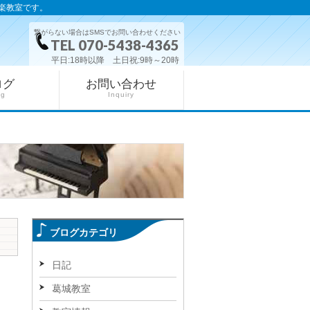
楽教室です。
繋がらない場合はSMSでお問い合わせください
TEL 070-5438-4365
平日:18時以降 土日祝:9時～20時
ログ
お問い合わせ
og
Inquiry
ブログカテゴリ
日記
葛城教室