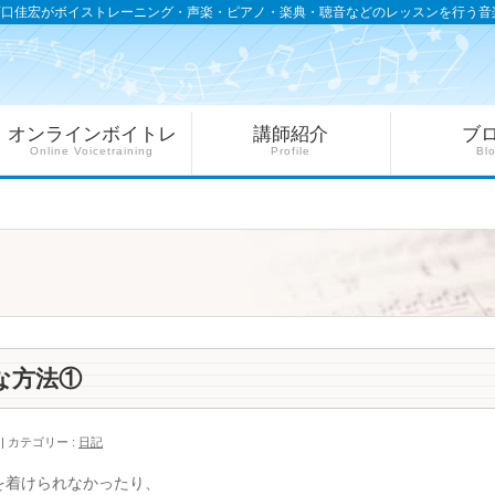
西口佳宏がボイストレーニング・声楽・ピアノ・楽典・聴音などのレッスンを行う音
オンラインボイトレ
講師紹介
ブ
Online Voicetraining
Profile
Bl
な方法①
カテゴリー :
日記
を着けられなかったり、