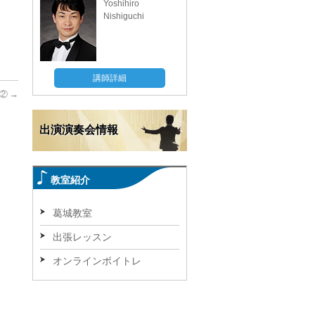
Yoshihiro
Nishiguchi
講師詳細
法②
→
出演演奏会情報
教室紹介
葛城教室
出張レッスン
オンラインボイトレ