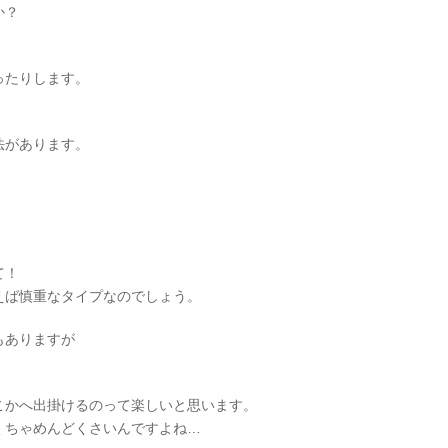
か？
。
ったりします。
法があります。
て！
えば慎重なタイプなのでしょう。
もありますが
。
こかへ出掛けるのって楽しいと思います。
くちゃめんどくさいんですよね…