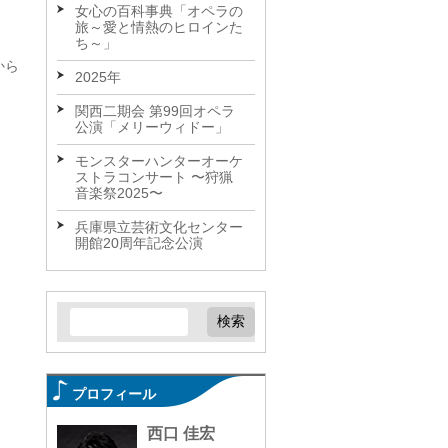
女心の百科事典「オペラの
旅～愛と情熱のヒロインた
ち～」
から
2025年
関西二期会 第99回オペラ
公演「メリーウィドー」
モンスターハンターオーケ
ストラコンサート 〜狩猟
音楽祭2025〜
兵庫県立芸術文化センター
開館20周年記念公演
プロフィール
西口 佳宏