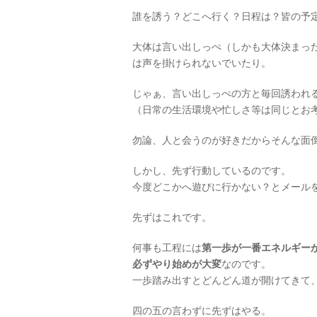
誰を誘う？どこへ行く？日程は？皆の予定を
大体は言い出しっぺ（しかも大体決まっ
は声を掛けられないでいたり。
じゃぁ、言い出しっぺの方と毎回誘われ
（日常の生活環境や忙しさ等は同じとお
勿論、人と会うのが好きだからそんな面
しかし、先ず行動しているのです。
今度どこかへ遊びに行かない？とメール
先ずはこれです。
何事も工程には
第一歩が一番エネルギー
必ずやり始めが大変
なのです。
一歩踏み出すとどんどん道が開けてきて
四の五の言わずに先ずはやる。