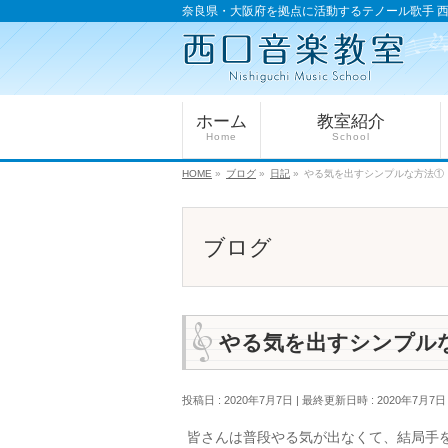
奈良県・大阪府を拠点に活動するテノール歌手 
ホーム
教室紹介
Home
School
HOME
»
ブログ
»
日記
»
やる気を出すシンプルな方法①
ブログ
やる気を出すシンプル
投稿日 : 2020年7月7日
最終更新日時 : 2020年7月7日
皆さんは普段やる気が出なくて、結局手