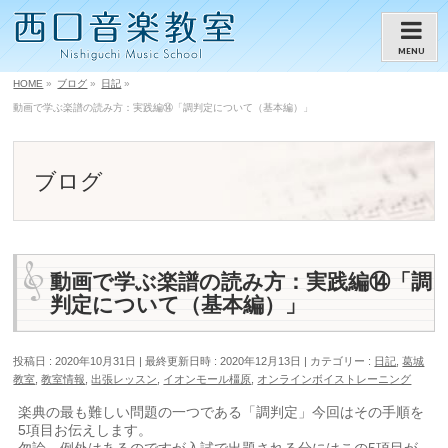
MENU
HOME
»
ブログ
»
日記
»
動画で学ぶ楽譜の読み方：実践編⑭「調判定について（基本編）」
ブログ
動画で学ぶ楽譜の読み方：実践編⑭「調
判定について（基本編）」
投稿日 : 2020年10月31日
最終更新日時 : 2020年12月13日
カテゴリー :
日記
,
葛城
教室
,
教室情報
,
出張レッスン
,
イオンモール橿原
,
オンラインボイストレーニング
楽典の最も難しい問題の一つである「調判定」今回はその手順を
5項目お伝えします。