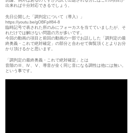
勿論、例外はあるのですが入試で出題される分にはこの5項目が
出来れば十分対応できるでしょう。
先日公開した「調判定について（導入）」
https://youtu.be/gOBFpIf84-8
臨時記号で表された所のみにフォーカスを当てていましたが、そ
れだけでは解けない問題の方が多いです。
今回の動画の項目と前回の動画の一部でお話しした「調判定の最
終奥義・これで絶対確定」の部分と合わせて御覧頂くとよりお分
かり頂けるかと思います。
「調判定の最終奥義・これで絶対確定」とは
音階のⅢ、Ⅳ、Ⅴ、導音が全く同じ音になる調性は他には無い。
という事です。