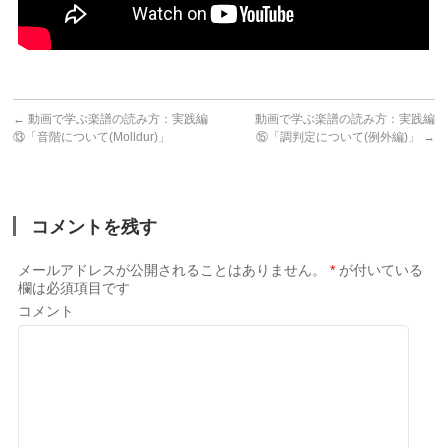
←
動画で学ぶ楽譜の読み方：実践編
動画で学ぶ楽譜の読み方：実践編
⑬「音階について(Molldur)」
⑮「調判定について(例外編)」
→
コメントを残す
メールアドレスが公開されることはありません。
*
が付いている
欄は必須項目です
コメント