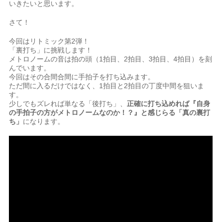
いきたいと思います。
さて！
今回はリトミック第2弾！
「裏打ち」に挑戦します！
メトロノームの音は拍の頭（1拍目、2拍目、3拍目、4拍目）を刻
んでいます。
今回はその合間合間に手拍子を打ち込みます。
ただ間に入るだけではなく、1拍目と2拍目の丁度中間を狙いま
す。
少しでもズレれば単なる「後打ち」、
正確に打ち込めれば『自身
の手拍子の方がメトロノームなのか！？』と感じらる「真の裏打
ち」
になります。