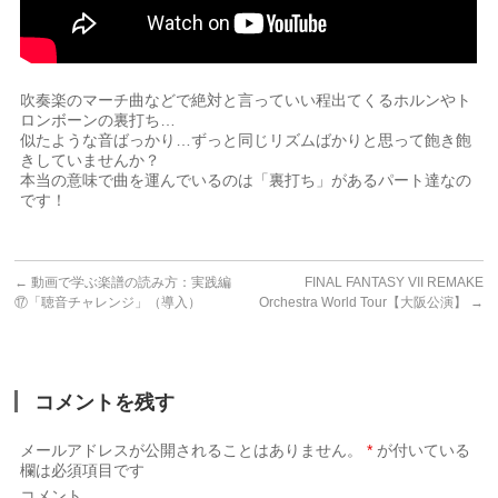
吹奏楽のマーチ曲などで絶対と言っていい程出てくるホルンやト
ロンボーンの裏打ち…
似たような音ばっかり…ずっと同じリズムばかりと思って飽き飽
きしていませんか？
本当の意味で曲を運んでいるのは「裏打ち」があるパート達なの
です！
←
動画で学ぶ楽譜の読み方：実践編
FINAL FANTASY VII REMAKE
⑰「聴音チャレンジ」（導入）
Orchestra World Tour【大阪公演】
→
コメントを残す
メールアドレスが公開されることはありません。
*
が付いている
欄は必須項目です
コメント