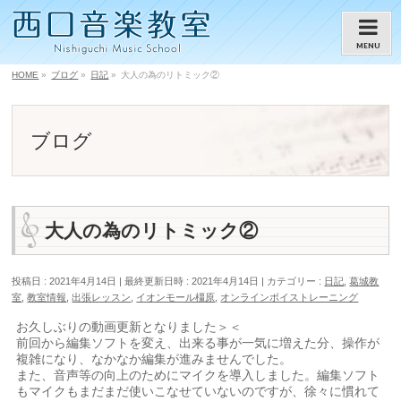
MENU
HOME
»
ブログ
»
日記
»
大人の為のリトミック②
ブログ
大人の為のリトミック②
投稿日 : 2021年4月14日
最終更新日時 : 2021年4月14日
カテゴリー :
日記
,
葛城教
室
,
教室情報
,
出張レッスン
,
イオンモール橿原
,
オンラインボイストレーニング
お久しぶりの動画更新となりました＞＜
前回から編集ソフトを変え、出来る事が一気に増えた分、操作が
複雑になり、なかなか編集が進みませんでした。
また、音声等の向上のためにマイクを導入しました。編集ソフト
もマイクもまだまだ使いこなせていないのですが、徐々に慣れて