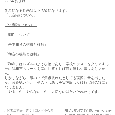
22:54 おまけ
参考になる動画は以下の物になります。
「長音階について」
「短音階について」
「調性について」
「基本和音の構成と種類」
「和音の機能と役割」
「和声」はパズルのような物であり、学校のテストをクリアする
分には和声のルールを基に回答すれば何も難しい事はありませ
ん。
しかしながら、紙の上で満点取れたとしても実際に音を出した
か、音を聴いたか、その善し悪しを実体験しなければ何の糧にも
なりません。
「やる」か「やらない」か…大切なのはただそれだけです。
←
関西二期会 第９４回オペラ公演
FINAL FANTASY 35th Anniversary