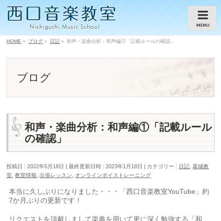
MENU
HOME
»
ブログ
»
日記
»
和声・楽曲分析：和声編①「記載ルールの確認」
ブログ
和声・楽曲分析：和声編①「記載ルール
の確認」
投稿日 : 2022年5月18日
最終更新日時 : 2023年1月18日
カテゴリー :
日記
,
葛城教
室
,
教室情報
,
出張レッスン
,
オンラインボイストレーニング
本当に久しぶりになりました・・・「西口音楽教室YouTube」約
7か月ぶりの更新です！
リクエストを頂戴しまして楽典を用いて更に深く勉強する「和