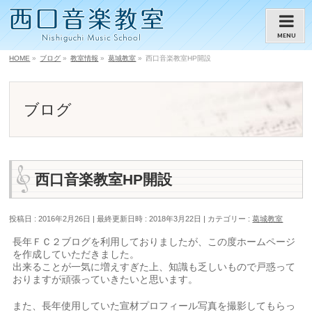
MENU
HOME
»
ブログ
»
教室情報
»
葛城教室
»
西口音楽教室HP開設
ブログ
西口音楽教室HP開設
投稿日 : 2016年2月26日
最終更新日時 : 2018年3月22日
カテゴリー :
葛城教室
長年ＦＣ２ブログを利用しておりましたが、この度ホームページ
を作成していただきました。
出来ることが一気に増えすぎた上、知識も乏しいもので戸惑って
おりますが頑張っていきたいと思います。
また、長年使用していた宣材プロフィール写真を撮影してもらっ