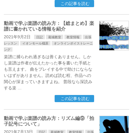
この記事を読む
動画で学ぶ楽譜の読み方：【総まとめ】楽
譜に書かれている情報を紹介
2021年9月2日
日記
葛城教室
教室情報
出張
レッスン
イオンモール橿原
オンラインボイストレーニ
ング
楽譜に捕らわれ過ぎるは善くありません。しか
し楽譜は作者が伝えたかった事を書いた手紙と
も言えます。 曲をプレイする中で助けにならな
いはずがありません。読めば読む程、作品への
関心が深まっていきますよね。 普段なら深読み
する楽 …
この記事を読む
動画で学ぶ楽譜の読み方：リズム編⑨「拍
子記号について」
2021年7月13日
日記
葛城教室
教室情報
出張