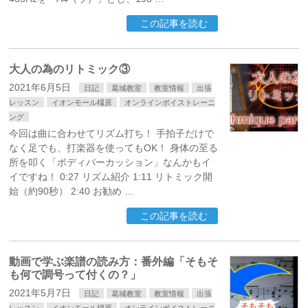
この記事を読む
大人の為のリトミック③
2021年6月5日
日記
葛城教室
教室情報
出張
レッスン
イオンモール橿原
オンラインボイストレーニ
ング
今回は曲に合わせてリズム打ち！ 手拍子だけで
なく足でも、打楽器を使ってもOK！ 身体の至る
所を叩く「ボディパーカッション」なんかもイ
イですね！ 0:27 リズム紹介 1:11 リトミック開
始（約90秒） 2:40 お勧め …
この記事を読む
動画で学ぶ楽譜の読み方：番外編「そもそ
も何で調号って付くの？」
2021年5月7日
日記
葛城教室
教室情報
出張