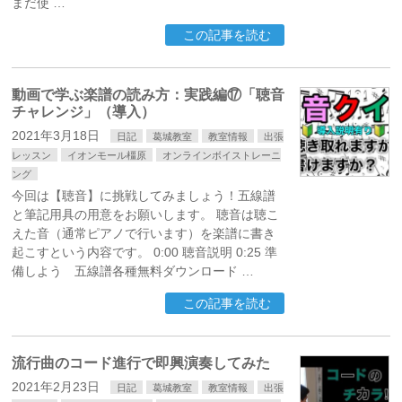
まだ使 …
この記事を読む
動画で学ぶ楽譜の読み方：実践編⑰「聴音
チャレンジ」（導入）
2021年3月18日
日記
葛城教室
教室情報
出張
レッスン
イオンモール橿原
オンラインボイストレーニ
ング
今回は【聴音】に挑戦してみましょう！五線譜
と筆記用具の用意をお願いします。 聴音は聴こ
えた音（通常ピアノで行います）を楽譜に書き
起こすという内容です。 0:00 聴音説明 0:25 準
備しよう 五線譜各種無料ダウンロード …
この記事を読む
流行曲のコード進行で即興演奏してみた
2021年2月23日
日記
葛城教室
教室情報
出張