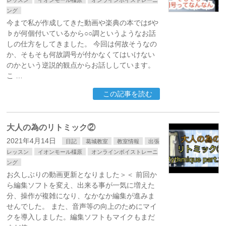
レッスン
イオンモール橿原
オンラインボイストレーニ
ング
今まで私が作成してきた動画や楽典の本では♯や
♭が何個付いているから○○調というようなお話
しの仕方をしてきました。 今回は何故そうなの
か、そもそも何故調号が付かなくてはいけない
のかという逆説的観点からお話ししています。
こ …
この記事を読む
大人の為のリトミック②
2021年4月14日
日記
葛城教室
教室情報
出張
レッスン
イオンモール橿原
オンラインボイストレーニ
ング
お久しぶりの動画更新となりました＞＜ 前回か
ら編集ソフトを変え、出来る事が一気に増えた
分、操作が複雑になり、なかなか編集が進みま
せんでした。 また、音声等の向上のためにマイ
クを導入しました。編集ソフトもマイクもまだ