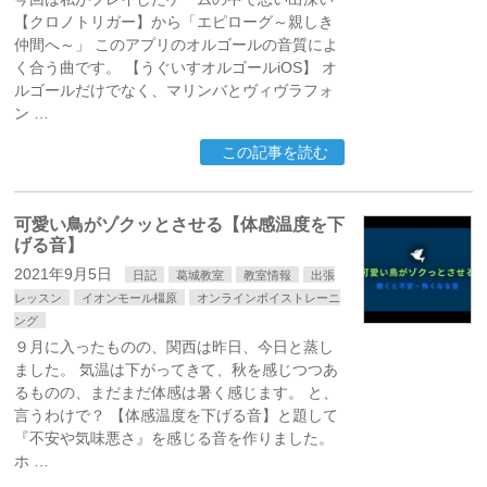
【クロノトリガー】から「エピローグ～親しき
仲間へ～」 このアプリのオルゴールの音質によ
く合う曲です。 【うぐいすオルゴールiOS】 オ
ルゴールだけでなく、マリンバとヴィヴラフォ
ン …
この記事を読む
可愛い鳥がゾクッとさせる【体感温度を下
げる音】
2021年9月5日
日記
葛城教室
教室情報
出張
レッスン
イオンモール橿原
オンラインボイストレーニ
ング
９月に入ったものの、関西は昨日、今日と蒸し
ました。 気温は下がってきて、秋を感じつつあ
るものの、まだまだ体感は暑く感じます。 と、
言うわけで？ 【体感温度を下げる音】と題して
『不安や気味悪さ』を感じる音を作りました。
ホ …