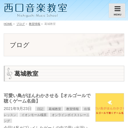
MENU
HOME
»
ブログ
»
教室情報
»
葛城教室
ブログ
葛城教室
可愛い鳥がほんわかさせる【オルゴールで
聴くゲーム名曲】
2021年9月23日
日記
葛城教室
教室情報
出張
レッスン
イオンモール橿原
オンラインボイストレーニ
ング
今回は私がプレイしたゲームの中で思い出深い