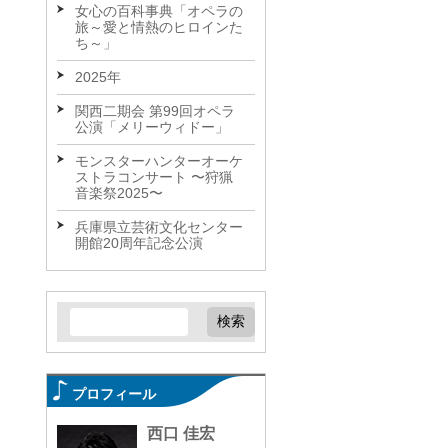
女心の百科事典「オペラの
旅～愛と情熱のヒロインた
ち～」
2025年
関西二期会 第99回オペラ
公演「メリーウィドー」
モンスターハンターオーケ
ストラコンサート 〜狩猟
音楽祭2025〜
兵庫県立芸術文化センター
開館20周年記念公演
プロフィール
西口 佳宏