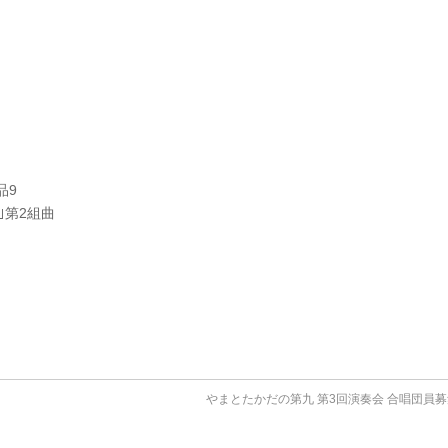
）
品9
｣第2組曲
。
やまとたかだの第九 第3回演奏会 合唱団員