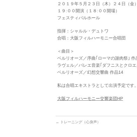
２０１９年５月２３日（木）２４日（金
１９:００開演（１８:００開場）
フェスティバルホール
指揮：シャルル・デュトワ
合唱：大阪フィルハーモニー合唱団
＜曲目＞
ベルリオーズ／序曲｢ローマの謝肉祭｣ 作
ラヴェル／バレエ音楽｢ダフニスとクロエ
ベルリオーズ／幻想交響曲 作品14
私は合唱エキストラとして出演予定です
大阪フィルハーモニー交響楽団HP
←
トレーニング（心身声）