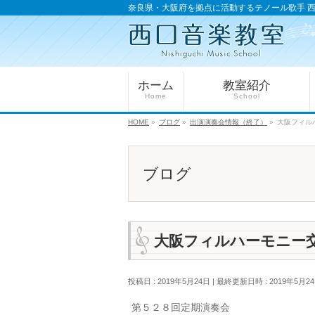
奈良県・大阪府を拠点に活動するテノール歌手 
ホーム
教室紹介
Home
School
HOME
»
ブログ
»
出演演奏会情報（終了）
»
大阪フィル
ブログ
大阪フィルハーモニー
投稿日 : 2019年5月24日
最終更新日時 : 2019年5月2
第５２８回定期演奏会