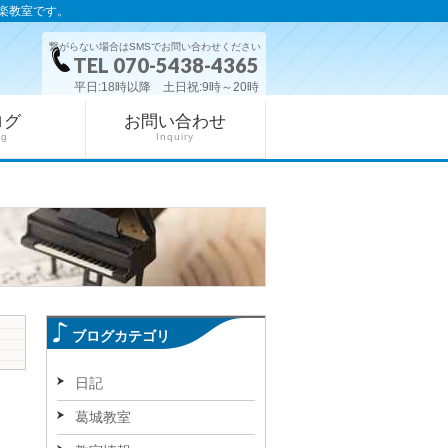
楽教室です。
繋がらない場合はSMSでお問い合わせください
TEL 070-5438-4365
平日:18時以降 土日祝:9時～20時
ログ
お問い合わせ
og
Inquiry
ブログカテゴリ
日記
葛城教室