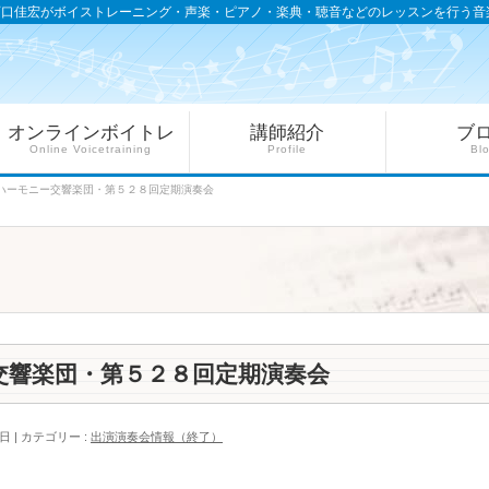
西口佳宏がボイストレーニング・声楽・ピアノ・楽典・聴音などのレッスンを行う音
オンラインボイトレ
講師紹介
ブ
Online Voicetraining
Profile
Bl
ハーモニー交響楽団・第５２８回定期演奏会
交響楽団・第５２８回定期演奏会
4日
カテゴリー :
出演演奏会情報（終了）