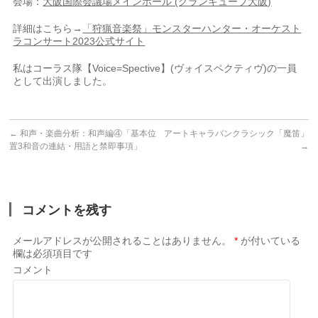
会場：
大阪国際会議場メインホール (グランキューブ大阪)
詳細はこちら→
「狩猟音楽祭」モンスターハンター・オーケスト
ラコンサート2023公式サイト
私はコーラス隊【Voice=Spective】(ヴォイスペクティヴ)の一員
として出演しました。
←
和声・楽曲分析：和声編④「基本位
アートキャラバンクラシック「魔笛」
置3和音の連結・用語と禁即事項」
→
コメントを残す
メールアドレスが公開されることはありません。
*
が付いている
欄は必須項目です
コメント