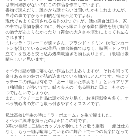
は来日経験がないのにこの作品を作曲しています。
書物で読んだり、誰かから話ぐらいは聞いたかもしれませんが、
当時の事ですから圧倒的な情報不足ですよね。
現代でもよく公演される名作の1つですが、話の舞台は日本。家
の中では履物を脱ぐのに、外から家に上がる際に履物を脱ぐ時間
の猶予があまりなかったり（舞台の大きさや演出によっても左右
されます）
ミレッラ・フレーニが蝶々さん、プラシド・ドミンゴがピンカー
トンを演じているDVD作品（舞台映像ではなく、映画・ドラマ仕
立て）を観ると突っ込み処満載過ぎる物もあります。（歌唱は素
晴らしいと思います）
オペラは話が腑に落ちない作品も沢山ありますが、それを補って
余りある曲の魅力が詰め込まれている物がほとんどです。特にプ
ッチーニの作品は有名で「あー！聴いた事ある！」というアリア
（独唱曲）が多いです。蝶々夫人の「ある晴れた日に」もその一
つではないでしょうか。
また、プッチーニ作品は話が分かり易く、お涙頂戴物も多く、オ
ペラ初心者の方にも取っ付きやすくオススメです。
私は高校1年生の時に「ラ・ボエーム」を生で観ました。
オペラに興味を持ったのは正にこの時です。
3幕の4重唱…二組のカップルが別れようと歌う重唱・一組は仕方
なく、もう一組は喧嘩しているのに舞台上で一つの音楽になって