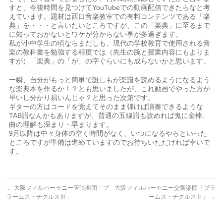
すと、今後時間を見つけてYouTubeでの動画配信できたらなと考
えています。題材は西口音楽教室での有料コンテンツである「楽
典」を・・・と言いたいところですが、この「楽典」に至るまで
に知っておかないとワケが分からない事が多過ぎます。
私が小中学生の頃ならまだしも、現代の学校教育で使用される音
楽の教科書を勉強する程度では（先生の腕と授業内容にもよりま
すが）「楽典」の「が」の字ぐらいにも成らないかと思います。
一瞬、自分がもっと簡単で誰しもが楽譜を読めるようになるよう
な楽典本を作るか！？とも思いましたが、これ動画でやった方が
早いし分かり易いんじゃ？と思った次第です。
ギターの方はコードを覚えてそのまま弾けば演奏できるような
TAB譜なんかもありますが、普通の五線譜も読めれば鬼に金棒、
曲の理解も深まり・早まります。
9月以降は中々身体の空く時間がなく、いつになるやらといった
ところですが準備は進めていますのでお待ちいただければ幸いで
す。
←
大阪フィルハーモニー管弦楽団「ブ
大阪フィルハーモニー交響楽団「ブラ
ラームス・チクルスⅢ」
ームス・チクルスⅡ」
→