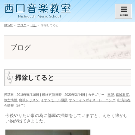
MENU
HOME
»
ブログ
»
日記
»
掃除してると
ブログ
掃除してると
投稿日 : 2019年9月16日
最終更新日時 : 2020年3月4日
カテゴリー :
日記
,
葛城教室
,
教室情報
,
出張レッスン
,
イオンモール橿原
,
オンラインボイストレーニング
,
出演演奏
会情報（終了）
今後やりたい事の為に部屋の掃除をしていますと、えらく懐かし
い物が出てきました。