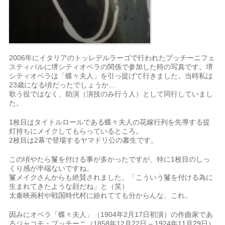
2006年にイタリアのトッレデルラーゴで行われたプッチーニフェ
スティバルに堺シティオペラの関係で参加した時の写真です。堺
シティオペラは「蝶々夫人」を引っ提げて行きました。当時私は
23歳になる頃だったでしょうか…
歌う役ではなく、助演（演技のみ行う人）として同行していまし
た。
1枚目はタイトルロールである蝶々夫人の花嫁行列を先導する提
灯持ちにメイクしてもらっているところ。
2枚目は2幕で登場するヤマドリ公の書生です。
この頃やたら鬘を付ける事が多かったですが、特に1枚目のしっ
くり感が半端ないですね。
鬘メイクさんからも絶賛されました。「こういう鬘を付ける為に
生まれてきたような顔だね」と（笑）
太秦映画村や戦国時代村に紛れてても分からんな、これ。
因みにオペラ「蝶々夫人」（1904年2月17日初演）の作曲家であ
るジャコモ・プッチーニ（1858年12月22日 – 1924年11月29日）