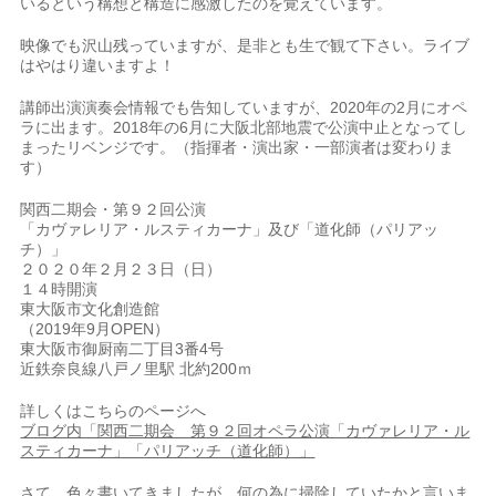
いるという構想と構造に感激したのを覚えています。
映像でも沢山残っていますが、是非とも生で観て下さい。ライブ
はやはり違いますよ！
講師出演演奏会情報でも告知していますが、2020年の2月にオペ
ラに出ます。2018年の6月に大阪北部地震で公演中止となってし
まったリベンジです。（指揮者・演出家・一部演者は変わりま
す）
関西二期会・第９２回公演
「カヴァレリア・ルスティカーナ」及び「道化師（パリアッ
チ）」
２０２０年２月２３日（日）
１４時開演
東大阪市文化創造館
（2019年9月OPEN）
東大阪市御厨南二丁目3番4号
近鉄奈良線八戸ノ里駅 北約200ｍ
詳しくはこちらのページへ
ブログ内「関西二期会 第９２回オペラ公演「カヴァレリア・ル
スティカーナ」「パリアッチ（道化師）」
さて、色々書いてきましたが、何の為に掃除していたかと言いま