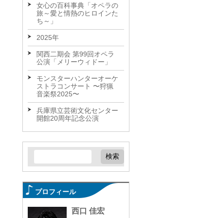
女心の百科事典「オペラの
旅～愛と情熱のヒロインた
ち～」
2025年
関西二期会 第99回オペラ
公演「メリーウィドー」
モンスターハンターオーケ
ストラコンサート 〜狩猟
音楽祭2025〜
兵庫県立芸術文化センター
開館20周年記念公演
プロフィール
西口 佳宏