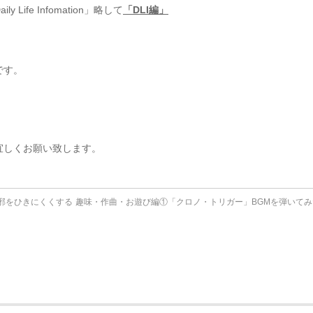
ife Infomation」略して
「DLI編」
です。
⠀
宜しくお願い致します。
風邪をひきにくくする
趣味・作曲・お遊び編①「クロノ・トリガー」BGMを弾いて