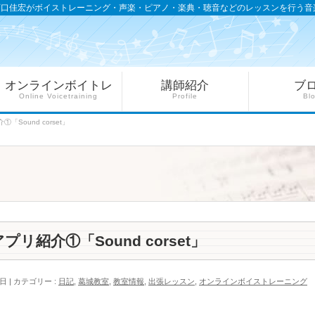
西口佳宏がボイストレーニング・声楽・ピアノ・楽典・聴音などのレッスンを行う音
オンラインボイトレ
講師紹介
ブ
Online Voicetraining
Profile
Bl
Sound corset」
紹介①「Sound corset」
0日
カテゴリー :
日記
,
葛城教室
,
教室情報
,
出張レッスン
,
オンラインボイストレーニング