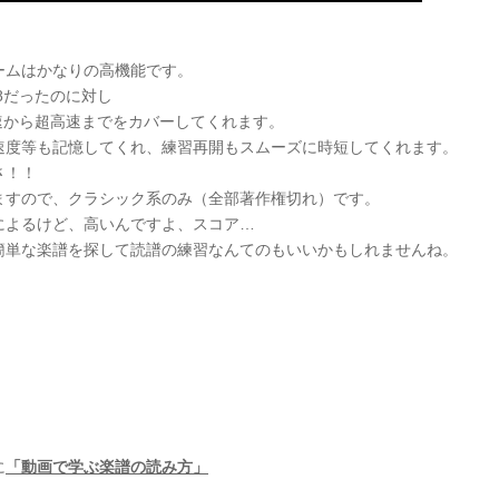
ームはかなりの高機能です。
8だったのに対し
低速から超高速までをカバーしてくれます。
速度等も記憶してくれ、練習再開もスムーズに時短してくれます。
さ！！
ますので、クラシック系のみ（全部著作権切れ）です。
によるけど、高いんですよ、スコア…
簡単な楽譜を探して読譜の練習なんてのもいいかもしれませんね。
。
に
「動画で学ぶ楽譜の読み方」