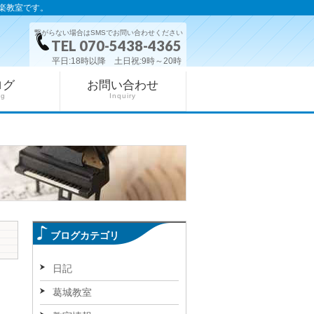
楽教室です。
繋がらない場合はSMSでお問い合わせください
TEL 070-5438-4365
平日:18時以降 土日祝:9時～20時
ログ
お問い合わせ
og
Inquiry
ブログカテゴリ
日記
葛城教室