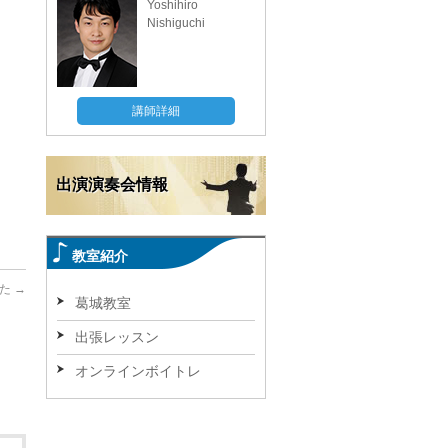
Yoshihiro
Nishiguchi
講師詳細
出演演奏会情報
教室紹介
みた
→
葛城教室
出張レッスン
オンラインボイトレ