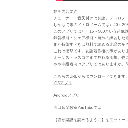
動画内容要約
チューナー・音叉付きは勿論、メトロノ
しかも従来のメトロノームでは♩40～20
このアプリでは♩＝15～500という超
録音機能・シェア機能・自分の練習した
また特筆すべきは無料で読める楽譜の多
これは衝撃です。勿論著作権の事があり
オーケストラスコアまで見れる衝撃。物
やや中級者向けアプリではありますが、
こちらのURLからダウンロードできます
iOSアプリ
Androidアプリ
西口音楽教室YouTubeでは⠀
【皆が楽譜を読めるように】をモットー