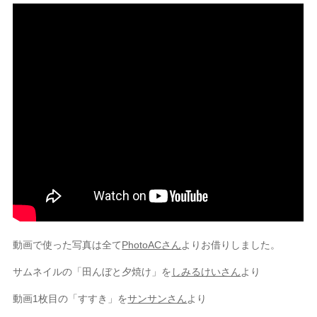
動画で使った写真は全て
PhotoACさん
よりお借りしました。
サムネイルの「田んぼと夕焼け」を
しみるけいさん
より
動画1枚目の「すすき」を
サンサンさん
より