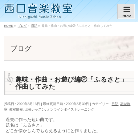
MENU
HOME
»
ブログ
»
日記
»
趣味・作曲・お遊び編②「ふるさと」作曲してみた
ブログ
趣味・作曲・お遊び編②「ふるさと」
作曲してみた
投稿日 : 2020年3月13日
最終更新日時 : 2020年5月30日
カテゴリー :
日記
,
葛城教
室
,
教室情報
,
出張レッスン
,
オンラインボイストレーニング
過去に作った短い曲です。
題名は「ふるさと」
どこか懐かしんでもらえるようにと作りました。