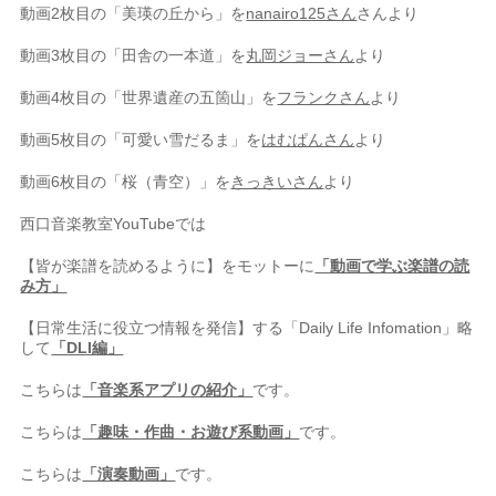
動画2枚目の「美瑛の丘から」を
nanairo125さん
さんより
動画3枚目の「田舎の一本道」を
丸岡ジョーさん
より
動画4枚目の「世界遺産の五箇山」を
フランクさん
より
動画5枚目の「可愛い雪だるま」を
はむぱんさん
より
動画6枚目の「桜（青空）」を
きっきいさん
より
西口音楽教室YouTubeでは⠀
【皆が楽譜を読めるように】をモットーに
「動画で学ぶ楽譜の読
み方」
【日常生活に役立つ情報を発信】する「Daily Life Infomation」略
して
「DLI編」
こちらは
「音楽系アプリの紹介」
です。
こちらは
「趣味・作曲・お遊び系動画」
です。
こちらは
「演奏動画」
です。
⠀