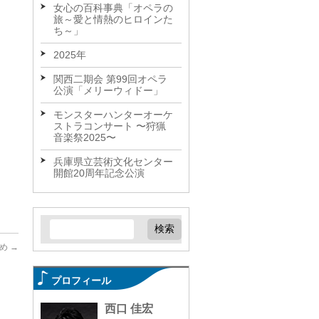
女心の百科事典「オペラの
旅～愛と情熱のヒロインた
ち～」
2025年
関西二期会 第99回オペラ
公演「メリーウィドー」
モンスターハンターオーケ
ストラコンサート 〜狩猟
音楽祭2025〜
兵庫県立芸術文化センター
開館20周年記念公演
納め
→
プロフィール
西口 佳宏