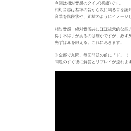
今回は相対音感のクイズ(初級)です。
相対音感は基準の音から次に鳴る音を認
音階を階段状や、距離のようにイメージ
相対音感・絶対音感共にほぼ後天的な能
得手不得手があるのは確かですが、必ず
先ずは耳を鍛える。これに尽きます。
※全部で九問、毎回問題の前に「ド」（
問題のすぐ後に解答とリプレイが流れま