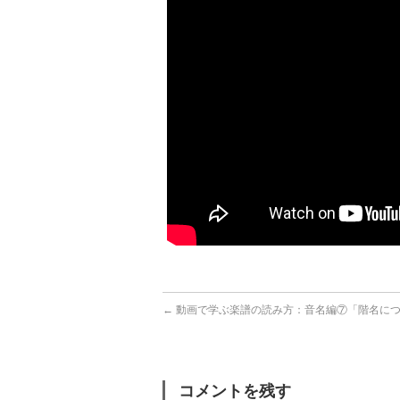
←
動画で学ぶ楽譜の読み方：音名編⑦「階名に
コメントを残す