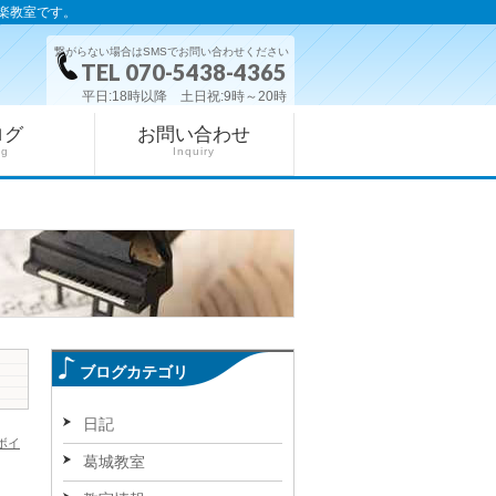
楽教室です。
繋がらない場合はSMSでお問い合わせください
TEL 070-5438-4365
平日:18時以降 土日祝:9時～20時
ログ
お問い合わせ
og
Inquiry
ブログカテゴリ
日記
ボイ
葛城教室