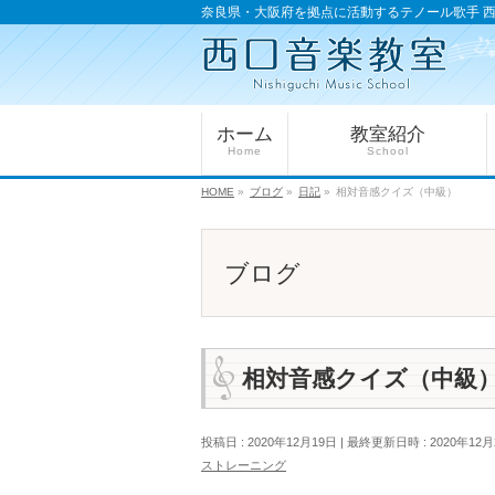
奈良県・大阪府を拠点に活動するテノール歌手 
ホーム
教室紹介
Home
School
HOME
»
ブログ
»
日記
»
相対音感クイズ（中級）
ブログ
相対音感クイズ（中級
投稿日 : 2020年12月19日
最終更新日時 : 2020年12月
ストレーニング