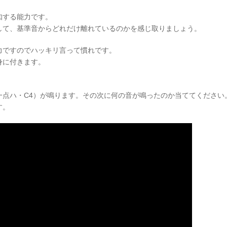
知する能力です。
して、基準音からどれだけ離れているのかを感じ取りましょう。
力ですのでハッキリ言って慣れです。
身に付きます。
一点ハ・C4）が鳴ります。その次に何の音が鳴ったのか当ててください
す。