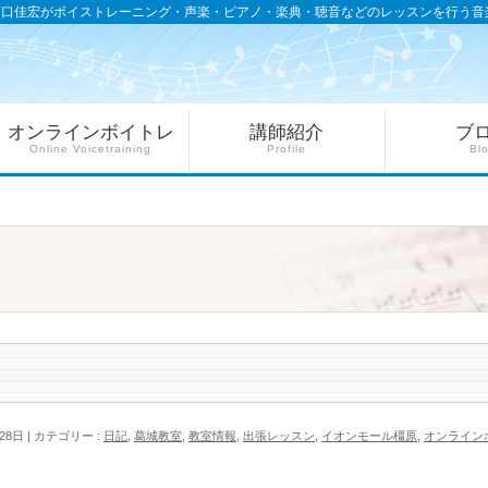
西口佳宏がボイストレーニング・声楽・ピアノ・楽典・聴音などのレッスンを行う音
オンラインボイトレ
講師紹介
ブ
Online Voicetraining
Profile
Bl
）
28日
カテゴリー :
日記
,
葛城教室
,
教室情報
,
出張レッスン
,
イオンモール橿原
,
オンライン