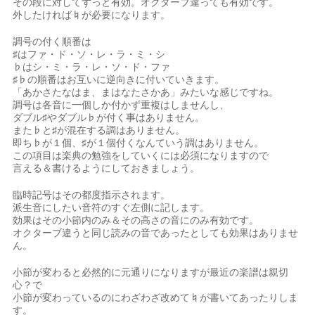
その段に対してずっと有効。オクターブ違っても有効です。
外したければ♮が必要になります。
調号の付く順番は
♯はファ・ド・ソ・レ・ラ・ミ・シ
♭はシ・ミ・ラ・レ・ソ・ド・ファ
♯♭の順番はお互いに逆向きに付いていきます。
「あかさたなはま、まはなたさかあ」みたいな感じですね。
調号は各音に一個しか付かず重複はしませんし、
ダブル♯やダブル♭が付く事はありません。
また♭と♯が混在する調はありません。
即ち♭が１個、♯が１個付くなんていう調はありません。
この項目は楽典の勉強をしていくには必須になりますので
言える＆書けるようにしておきましょう。
臨時記号はその都度指示されます。
派生音にしたい音符のすぐ左側に記します。
効果はその小節内のみ＆その高さの音にのみ有効です。
オクターブ違うと同じ読みの音であったとしても効果はありませ
ん。
小節が変わると必然的に元通りになりますが最近の楽譜は親切
心？で
小節が変わっているのにわざわざ改めて♮が書いてあったりしま
す。