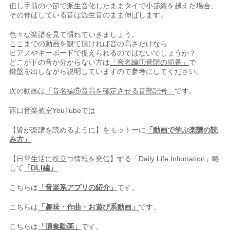
但し手前の小節で派生音化したままタイで小節線を越えた場合、
その伸ばしている音は派生音のまま伸ばします。
色々な楽譜を見て慣れていきましょう。
ここまでの動画を観て頂ければ音の高さだけなら
ピアノやキーボードで捉えられるのではないでしょうか？
どこがドの音か分からない方は
「音名編①音階の順番」
で
鍵盤を出しながら説明していますので参考にしてください。
次の動画は
「音名編⑤音高を確定させる音部記号」
です。
西口音楽教室YouTubeでは⠀
【皆が楽譜を読めるように】をモットーに
「動画で学ぶ楽譜の読
み方」
【日常生活に役立つ情報を発信】する「Daily Life Infomation」略
して
「DLI編」
こちらは
「音楽系アプリの紹介」
です。
こちらは
「趣味・作曲・お遊び系動画」
です。
こちらは
「演奏動画」
です。