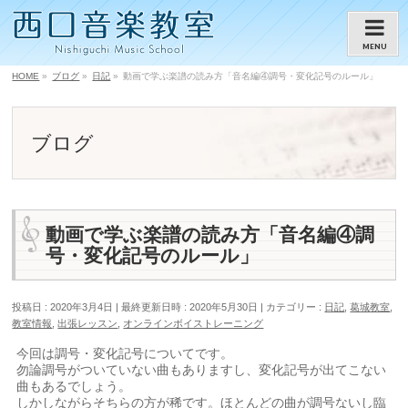
MENU
HOME
»
ブログ
»
日記
»
動画で学ぶ楽譜の読み方「音名編④調号・変化記号のルール」
ブログ
動画で学ぶ楽譜の読み方「音名編④調
号・変化記号のルール」
投稿日 : 2020年3月4日
最終更新日時 : 2020年5月30日
カテゴリー :
日記
,
葛城教室
,
教室情報
,
出張レッスン
,
オンラインボイストレーニング
今回は調号・変化記号についてです。
勿論調号がついていない曲もありますし、変化記号が出てこない
曲もあるでしょう。
しかしながらそちらの方が稀です。ほとんどの曲が調号ないし臨