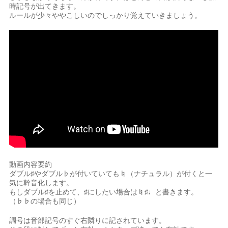
時記号が出てきます。
ルールが少々ややこしいのでしっかり覚えていきましょう。
動画内容要約
ダブル♯やダブル♭が付いていても♮（ナチュラル）が付くと一
気に幹音化します。
もしダブル♯を止めて、♯にしたい場合は♮♯♩と書きます。
（♭♭の場合も同じ）
調号は音部記号のすぐ右隣りに記されています。