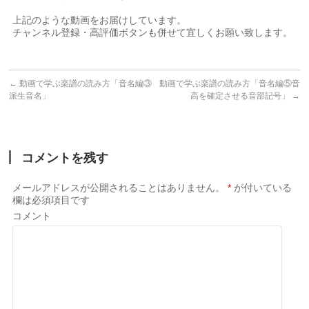
⠀
上記のような動画をお届けしています。⠀
チャンネル登録・高評価ボタンも併せて宜しくお願い致します。
←
動画で学ぶ楽譜の読み方「音名編③
動画で学ぶ楽譜の読み方「音名編⑤音
派生音名」
高を確定させる音部記号」
→
コメントを残す
メールアドレスが公開されることはありません。
*
が付いている
欄は必須項目です
コメント