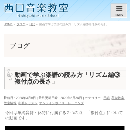
MENU
HOME
»
ブログ
»
日記
»
動画で学ぶ楽譜の読み方「リズム編③複付点の長さ」
ブログ
動画で学ぶ楽譜の読み方「リズム編③
複付点の長さ」
投稿日 : 2020年3月9日
最終更新日時 : 2020年5月30日
カテゴリー :
日記
,
葛城教室
,
教室情報
,
出張レッスン
,
オンラインボイストレーニング
今回は単純音符・休符に付属する２つの点…「複付点」について
の動画です。