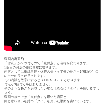
動画内容要約
「付点」が２つ付くので「複付点」と名称が変わります。
1個目の付点の更に真右に書きます。
内容としては単純音符・休符の長さ＋半分の長さ＋1個目の付点
の半分の長さが足されます。
その内訳を数字にすると（1+0.5+0.25）となります。
付点が3個付く事はありません。
そのような長さを表現したい場合は流石に「タイ」を用いるでし
ょう。
動画の後半では「複付点」を用いた譜面と
同じ意味合いを持つ「タイ」を用いた譜面を書いています。