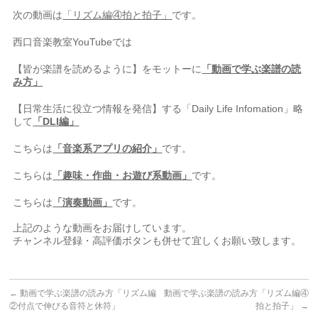
次の動画は
「リズム編④拍と拍子」
です。
西口音楽教室YouTubeでは⠀
【皆が楽譜を読めるように】をモットーに
「動画で学ぶ楽譜の読
み方」
【日常生活に役立つ情報を発信】する「Daily Life Infomation」略
して
「DLI編」
こちらは
「音楽系アプリの紹介」
です。
こちらは
「趣味・作曲・お遊び系動画」
です。
こちらは
「演奏動画」
です。
⠀
上記のような動画をお届けしています。⠀
チャンネル登録・高評価ボタンも併せて宜しくお願い致します。
←
動画で学ぶ楽譜の読み方「リズム編
動画で学ぶ楽譜の読み方「リズム編④
②付点で伸びる音符と休符」
拍と拍子」
→