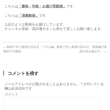
こちらは
「趣味・作曲・お遊び系動画」
です。
こちらは
「演奏動画」
です。
⠀
上記のような動画をお届けしています。⠀
チャンネル登録・高評価ボタンも併せて宜しくお願い致します。
←
動画で学ぶ楽譜の読み方「リズム編
動画で学ぶ楽譜の読み方「実践編①楽
⑥拍子の種類」
譜の読み進め方」
→
コメントを残す
メールアドレスが公開されることはありません。
*
が付いている
欄は必須項目です
コメント