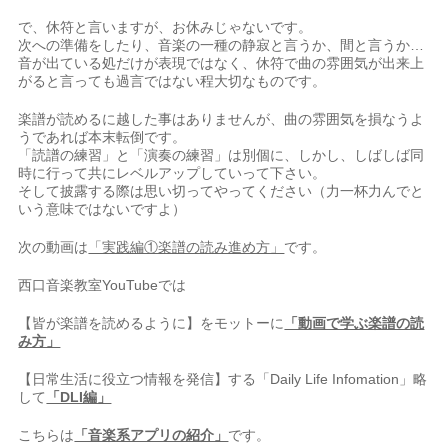
で、休符と言いますが、お休みじゃないです。
次への準備をしたり、音楽の一種の静寂と言うか、間と言うか…
音が出ている処だけが表現ではなく、休符で曲の雰囲気が出来上
がると言っても過言ではない程大切なものです。
楽譜が読めるに越した事はありませんが、曲の雰囲気を損なうよ
うであれば本末転倒です。
「読譜の練習」と「演奏の練習」は別個に、しかし、しばしば同
時に行って共にレベルアップしていって下さい。
そして披露する際は思い切ってやってください（力一杯力んでと
いう意味ではないですよ）
次の動画は
「実践編①楽譜の読み進め方」
です。
西口音楽教室YouTubeでは⠀
【皆が楽譜を読めるように】をモットーに
「動画で学ぶ楽譜の読
み方」
【日常生活に役立つ情報を発信】する「Daily Life Infomation」略
して
「DLI編」
こちらは
「音楽系アプリの紹介」
です。