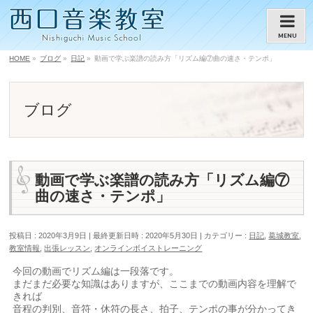
MENU
HOME
»
ブログ
»
日記
»
動画で学ぶ楽譜の読み方「リズム編⑦曲の速さ・テンポ」
ブログ
動画で学ぶ楽譜の読み方「リズム編⑦
曲の速さ・テンポ」
投稿日 : 2020年3月9日
最終更新日時 : 2020年5月30日
カテゴリー :
日記
,
葛城教室
,
教室情報
,
出張レッスン
,
オンラインボイストレーニング
今回の動画でリズム編は一段落です。
まだまだ必要な知識はありますが、ここまでの動画内容を理解で
きれば
音程の判別、音符・休符の長さ、拍子、テンポの事が分かってき