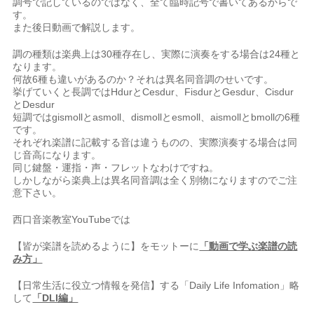
調号で記しているのではなく、全て臨時記号で書いてあるからで
す。
また後日動画で解説します。
調の種類は楽典上は30種存在し、実際に演奏をする場合は24種と
なります。
何故6種も違いがあるのか？それは異名同音調のせいです。
挙げていくと長調ではHdurとCesdur、FisdurとGesdur、Cisdur
とDesdur
短調ではgismollとasmoll、dismollとesmoll、aismollとbmollの6種
です。
それぞれ楽譜に記載する音は違うものの、実際演奏する場合は同
じ音高になります。
同じ鍵盤・運指・声・フレットなわけですね。
しかしながら楽典上は異名同音調は全く別物になりますのでご注
意下さい。
西口音楽教室YouTubeでは⠀
【皆が楽譜を読めるように】をモットーに
「動画で学ぶ楽譜の読
み方」
【日常生活に役立つ情報を発信】する「Daily Life Infomation」略
して
「DLI編」