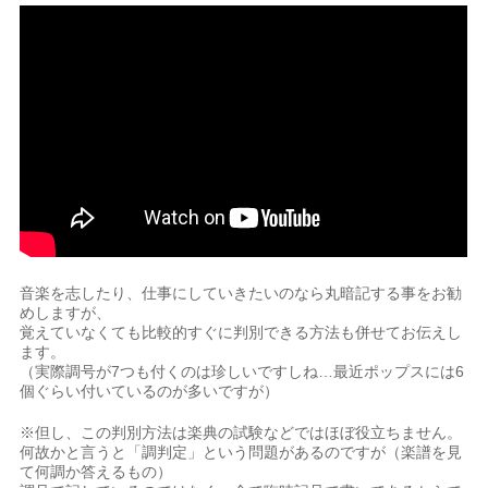
音楽を志したり、仕事にしていきたいのなら丸暗記する事をお勧
めしますが、
覚えていなくても比較的すぐに判別できる方法も併せてお伝えし
ます。
（実際調号が7つも付くのは珍しいですしね…最近ポップスには6
個ぐらい付いているのが多いですが）
※但し、この判別方法は楽典の試験などではほぼ役立ちません。
何故かと言うと「調判定」という問題があるのですが（楽譜を見
て何調か答えるもの）